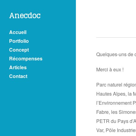
Anecdoc
Accueil
Portfolio
Concept
Quelques-uns de ce
Récompenses
Articles
Merci à eux !
Contact
Parc naturel régio
Hautes Alpes, la M
l’Environnement 
Fabre, les Simones
PETR du Pays d’Ar
Var, Pôle Industri