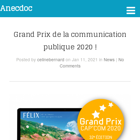
Anecdoc
Grand Prix de la communication
publique 2020 !
Posted
by
celinebernard
on Jan 11, 2021
in
News
|
No
Comments